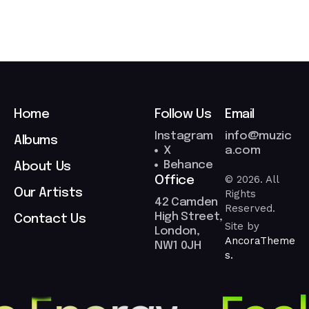
Home
Follow Us
Email
Instagram
info@muzic
Albums
X
a.com
Behance
About Us
© 2026. All
Office
Our Artists
Rights
42 Camden
Reserved.
High Street,
Contact Us
Site by
London,
AncoraTheme
NW1 0JH
s.