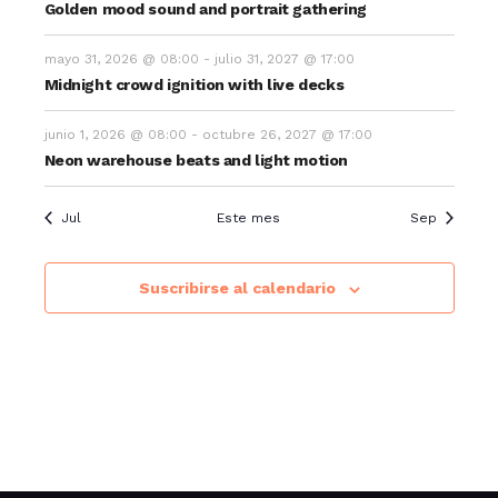
Golden mood sound and portrait gathering
v
mayo 31, 2026 @ 08:00
-
julio 31, 2027 @ 17:00
i
Midnight crowd ignition with live decks
s
junio 1, 2026 @ 08:00
-
octubre 26, 2027 @ 17:00
t
Neon warehouse beats and light motion
a
s
Jul
Este mes
Sep
d
Suscribirse al calendario
e
E
v
e
n