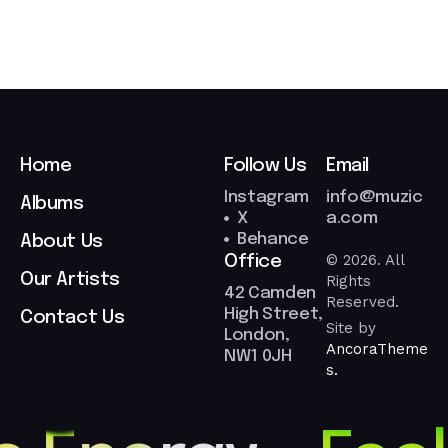
Home
Follow Us
Email
Instagram
info@muzic
Albums
X
a.com
Behance
About Us
© 2026. All
Office
Our Artists
Rights
42 Camden
Reserved.
High Street,
Contact Us
Site by
London,
AncoraTheme
NW1 0JH
s.