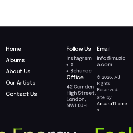
Home
Follow Us
Email
Instagram
info@muzic
Albums
X
a.com
Behance
About Us
© 2026. All
Office
Our Artists
Rights
42 Camden
Reserved.
High Street,
Contact Us
Site by
London,
AncoraTheme
NW1 0JH
s.