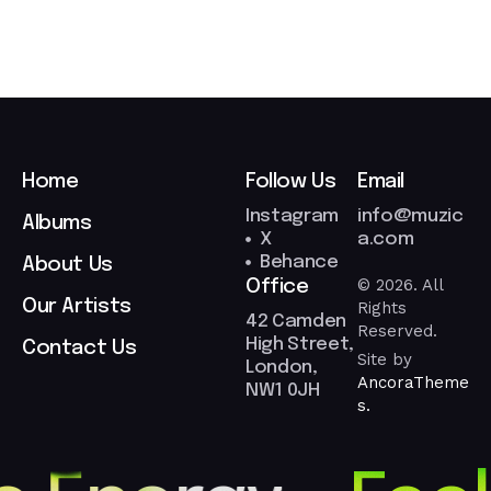
Home
Follow Us
Email
Instagram
info@muzic
Albums
X
a.com
Behance
About Us
© 2026. All
Office
Our Artists
Rights
42 Camden
Reserved.
High Street,
Contact Us
Site by
London,
AncoraTheme
NW1 0JH
s.