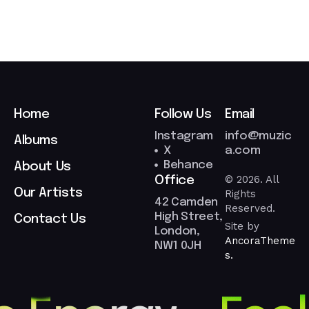
Home
Follow Us
Email
Instagram
info@muzic
Albums
X
a.com
Behance
About Us
© 2026. All
Office
Our Artists
Rights
42 Camden
Reserved.
High Street,
Contact Us
Site by
London,
AncoraTheme
NW1 0JH
s.