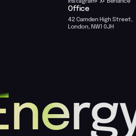
Instagram
X
Behance
Office
42 Camden High Street,
London, NW1 0JH
Energ