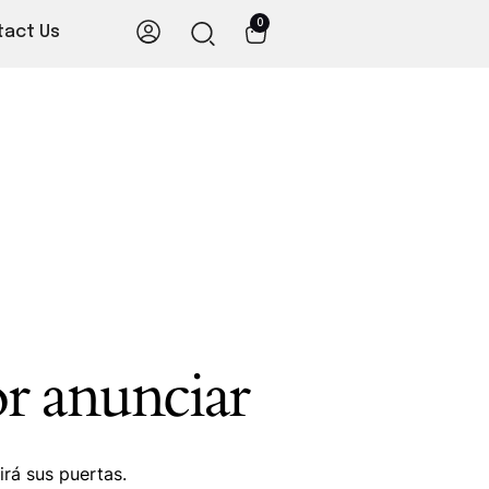
0
tact Us
r anunciar
irá sus puertas.