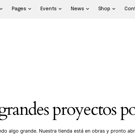
Pages
Events
News
Shop
Con
randes proyectos po
do algo grande. Nuestra tienda está en obras y pronto abr