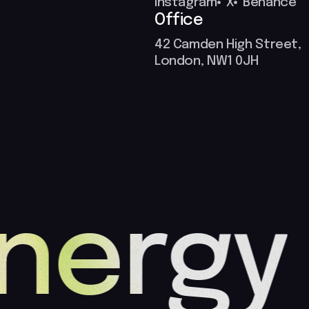
Instagram
X
Behance
Office
42 Camden High Street,
London, NW1 0JH
Energy