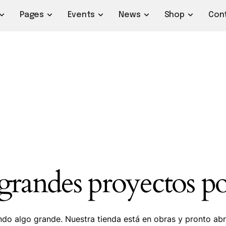
Pages
Events
News
Shop
Con
randes proyectos po
do algo grande. Nuestra tienda está en obras y pronto abr