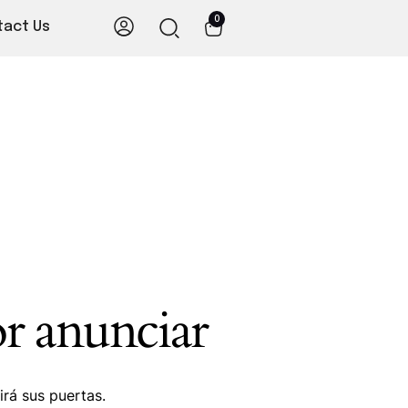
0
tact Us
r anunciar
irá sus puertas.