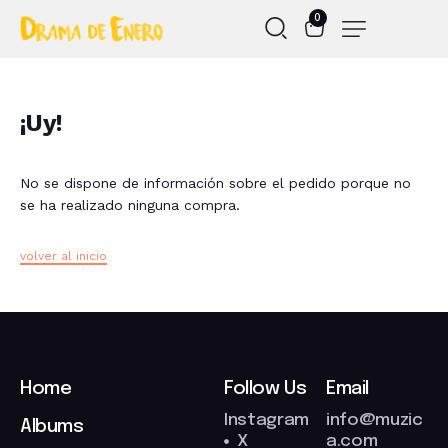
0
¡Uy!
No se dispone de información sobre el pedido porque no
se ha realizado ninguna compra.
volver al inicio
Home
Follow Us
Email
Instagram
info@muzic
Albums
X
a.com