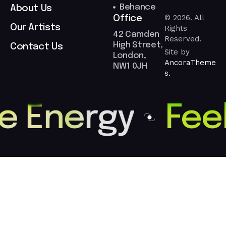
Behance
About Us
© 2026. All
Office
Our Artists
Rights
42 Camden
Reserved.
High Street,
Contact Us
Site by
London,
AncoraTheme
NW1 0JH
s.
he Energy
Fee