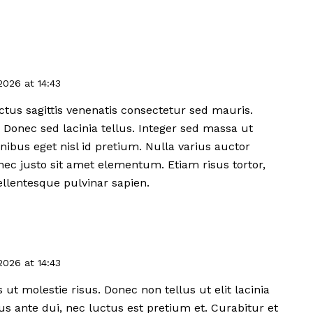
/2026
at
14:43
ctus sagittis venenatis consectetur sed mauris.
. Donec sed lacinia tellus. Integer sed massa ut
inibus eget nisl id pretium. Nulla varius auctor
nec justo sit amet elementum. Etiam risus tortor,
pellentesque pulvinar sapien.
/2026
at
14:43
 ut molestie risus. Donec non tellus ut elit lacinia
s ante dui, nec luctus est pretium et. Curabitur et