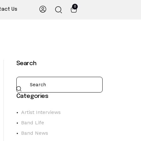
0
tact Us
Search
Categories
Artist Interviews
Band Life
Band News