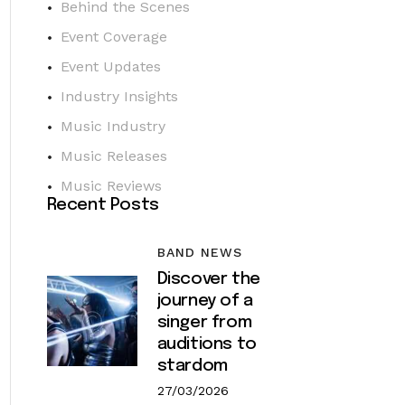
Behind the Scenes
Event Coverage
Event Updates
Industry Insights
Music Industry
Music Releases
Music Reviews
Recent Posts
BAND NEWS
Discover the
journey of a
singer from
auditions to
stardom
27/03/2026